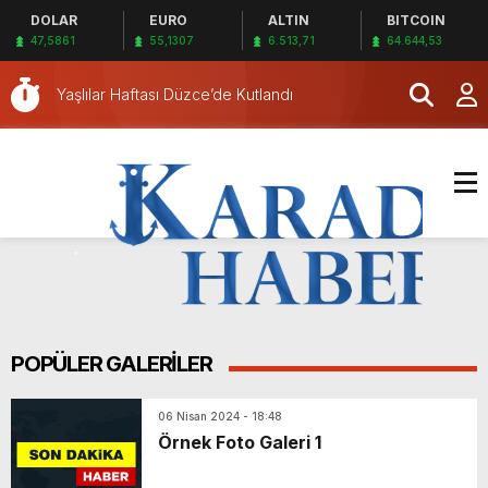
DOLAR
EURO
ALTIN
BITCOIN
47,5861
55,1307
6.513,71
64.644,53
Bu seçimde kazananı ‘arılar’ belirleyecek
Yaşlılar Haftası Düzce’de Kutlandı
Düzce sohbetlerinin ikincisi Çilimli ilçesinde
gerçekleşti
Düzce’de Nevruz Bayramı Coşkuyla Kutlandı
Öğrencilerden Ramazan Dayanışması
Depreme dayanıksız olan 41 yıllık stat tarihe
karışıyor
Tokat’ta Yeşilay Şehit Sinan Bilir Ortaokulu’nda
tanıtıldı
Çatalcalı sporcular şampiyona öncesi kampta
tecrübe kazandı
Amasya’da Kamyonet Devrildi: 3 Yaralı
POPÜLER GALERİLER
Amasya’da Kamyonet Elektrik Direğine Çarptı
Bu seçimde kazananı ‘arılar’ belirleyecek
06 Nisan 2024 - 18:48
Örnek Foto Galeri 1
Yaşlılar Haftası Düzce’de Kutlandı