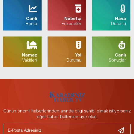
Canlı
Nöbetçi
Hava
Borsa
Eczaneler
Durumu
Namaz
Yol
Canlı
Vakitleri
Durumu
Sonuçlar
Günün önemli haberlerinden anında bilgi sahibi olmak istiyorsanız
eğer haber bültenine üye olun.