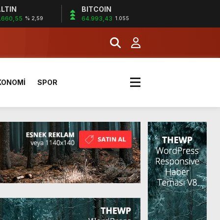
LTIN
BITCOIN
.660,55
64.993,43
% 2,59
1.055
KONOMİ
SPOR