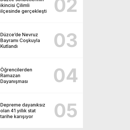
02
ikincisi Çilimli
ilçesinde gerçekleşti
03
Düzce’de Nevruz
Bayramı Coşkuyla
Kutlandı
04
Öğrencilerden
Ramazan
Dayanışması
05
Depreme dayanıksız
olan 41 yıllık stat
tarihe karışıyor