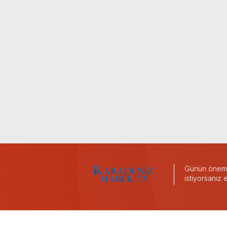
Günün önemli
istiyorsanız