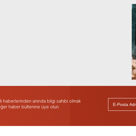
 haberlerinden anında bilgi sahibi olmak
 eğer haber bültenine üye olun.