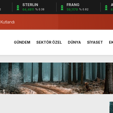
STERLIN
FRANG
A
ar’ belirleyecek
64,4811
59,1179
6
2
% 0.38
% 0.82
 Kutlandı
i Çilimli ilçesinde gerçekleşti
 Coşkuyla Kutlandı
Dayanışması
GÜNDEM
SEKTÖR ÖZEL
DÜNYA
SİYASET
E
 yıllık stat tarihe karışıyor
n Bilir Ortaokulu’nda tanıtıldı
iyona öncesi kampta tecrübe kazandı
ldi: 3 Yaralı
rik Direğine Çarptı
ar’ belirleyecek
 Kutlandı