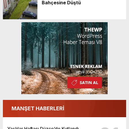
Bahçesine Düştü
MANŞET HABERLERİ
Yaşlılar Haftası Düzce’de Kutlandı