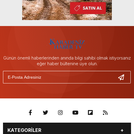
Günün önemli haberlerinden anında bilgi sahibi olmak istiyorsanız
eğer haber bültenine üye olun.
KATEGORİLER