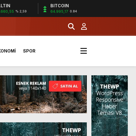
LTIN
BITCOIN
.660,55
64.995,17
% 2,59
0.84
KONOMİ
SPOR