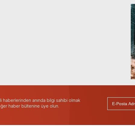
 haberlerinden anında bilgi sahibi olmak
 eğer haber bültenine üye olun.