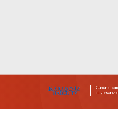
Günün önemli
istiyorsanız