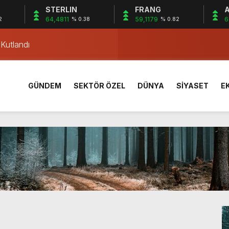
STERLIN
FRANG
A
ar’ belirleyecek
64,4811
59,1179
6
2
% 0.38
% 0.82
 Kutlandı
i Çilimli ilçesinde gerçekleşti
 Coşkuyla Kutlandı
Dayanışması
GÜNDEM
SEKTÖR ÖZEL
DÜNYA
SİYASET
E
 yıllık stat tarihe karışıyor
n Bilir Ortaokulu’nda tanıtıldı
iyona öncesi kampta tecrübe kazandı
ldi: 3 Yaralı
rik Direğine Çarptı
ar’ belirleyecek
 Kutlandı