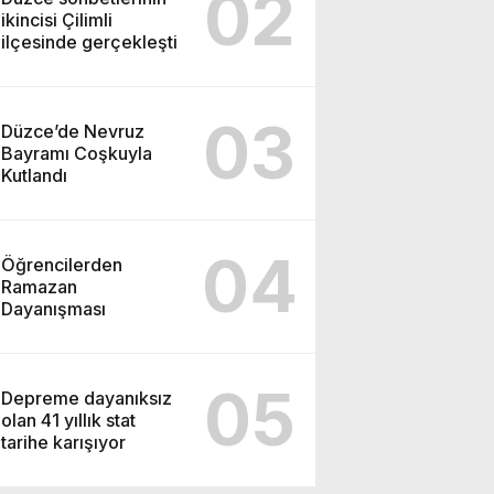
02
ikincisi Çilimli
ilçesinde gerçekleşti
03
Düzce’de Nevruz
Bayramı Coşkuyla
Kutlandı
04
Öğrencilerden
Ramazan
Dayanışması
05
Depreme dayanıksız
olan 41 yıllık stat
tarihe karışıyor