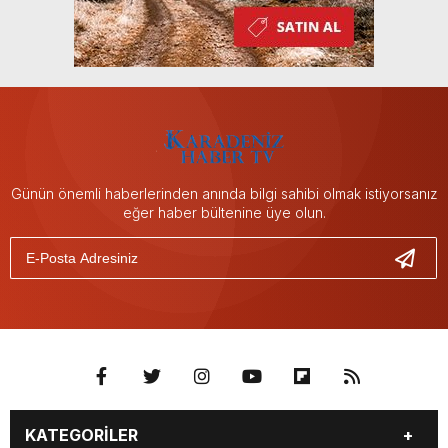
Günün önemli haberlerinden anında bilgi sahibi olmak istiyorsanız
eğer haber bültenine üye olun.
KATEGORİLER