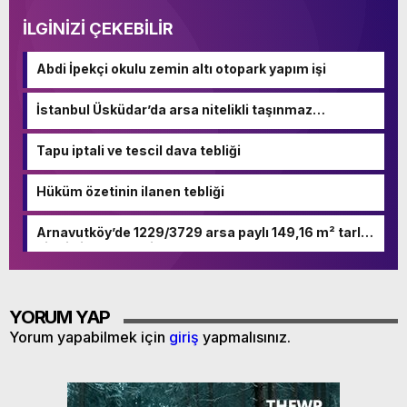
İLGİNİZİ ÇEKEBİLİR
Abdi İpekçi okulu zemin altı otopark yapım işi
İstanbul Üsküdar’da arsa nitelikli taşınmaz
mahkemeden satılıktır
Tapu iptali ve tescil dava tebliği
Hüküm özetinin ilanen tebliği
Arnavutköy’de 1229/3729 arsa paylı 149,16 m² tarla
nitelikli taşınmaz icradan satılıktır
YORUM YAP
Yorum yapabilmek için
giriş
yapmalısınız.