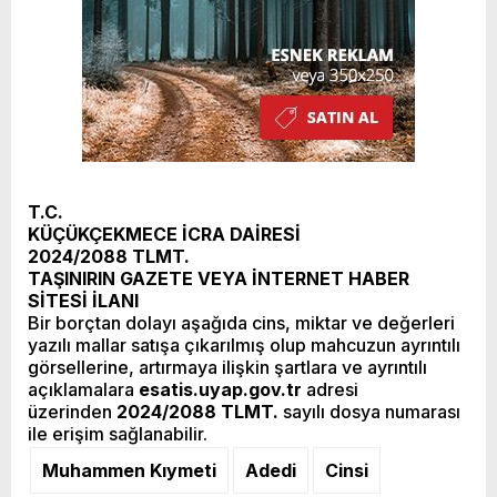
T.C.
KÜÇÜKÇEKMECE
İCRA DAİRESİ
2024/2088 TLMT.
TAŞINIRIN GAZETE VEYA İNTERNET HABER
SİTESİ İLANI
Bir borçtan dolayı aşağıda cins, miktar ve değerleri
yazılı mallar satışa çıkarılmış olup mahcuzun ayrıntılı
görsellerine, artırmaya ilişkin şartlara ve ayrıntılı
açıklamalara
esatis.uyap.gov.tr
adresi
üzerinden
2024/2088 TLMT.
sayılı dosya numarası
ile erişim sağlanabilir.
Muhammen Kıymeti
Adedi
Cinsi