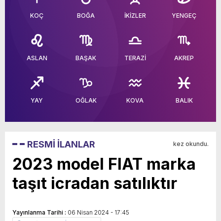
KOÇ
BOĞA
İKİZLER
YENGEÇ
ASLAN
BAŞAK
TERAZİ
AKREP
YAY
OĞLAK
KOVA
BALIK
RESMİ İLANLAR
kez okundu.
2023 model FIAT marka
taşıt icradan satılıktır
Yayınlanma Tarihi :
06 Nisan 2024 - 17:45