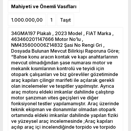
Mahiyeti ve Önemli Vasıfları
1.000.000,00
1
Taşıt
34GMA197 Plakalı , 2023 Model , FIAT Marka ,
463460201147666 Motor No’lu ,
NM435600006Z14832 Şasi No Rengi Gri ,
Dosyada Bulunan Mevcut Bilirkişi Raporuna Göre;
“Bahse konu aracın kontak ve kapı anahtarlarının
mevcut olmadığından şase numarası motor ve
mekanik kısımlarının kontrolü ve teyidi için
otopark çalışanları ve biz görevliler gözetiminde
araç kapıları çilingir marifeti ile açılarak gerekli
olan incelemeler ve tespitler yapılmıştır. Ayrıca
araç motoru eldeki imkanlar dahilinde çalıştırıp
motor şanzıman vites geçişleri ve diğer
fonksiyonel testler yapılamamıştır. Araç üzerinde
teknik ekipman ve donanımlar olmadan otopark
ortamında eldeki imkanlar dahilinde yapılan fiziki
ve yüzeysel araç incelemesinde ;Araç kapıları
açılıp araç içi incelendiğinde torpido ve torpido