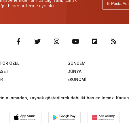
 haberlerinden anında bilgi sahibi olmak
 eğer haber bültenine üye olun.
TÖR ÖZEL
GÜNDEM
ASET
DÜNYA
OR
EKONOMİ
izin alınmadan, kaynak gösterilerek dahi iktibas edilemez. Kanun