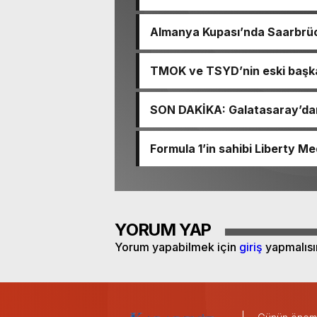
ilk gol geldi
Almanya Kupası’nda Saarbrück
TMOK ve TSYD’nin eski başkan
SON DAKİKA: Galatasaray’dan
Formula 1’in sahibi Liberty Me
YORUM YAP
Yorum yapabilmek için
giriş
yapmalısı