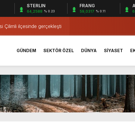
STERLIN
FRANG
A
ar’ belirleyecek
64,2588
59,0317
6
9
% 0.23
% 0.11
 Kutlandı
i Çilimli ilçesinde gerçekleşti
 Coşkuyla Kutlandı
Dayanışması
GÜNDEM
SEKTÖR ÖZEL
DÜNYA
SİYASET
E
 yıllık stat tarihe karışıyor
n Bilir Ortaokulu’nda tanıtıldı
iyona öncesi kampta tecrübe kazandı
ldi: 3 Yaralı
rik Direğine Çarptı
ar’ belirleyecek
 Kutlandı