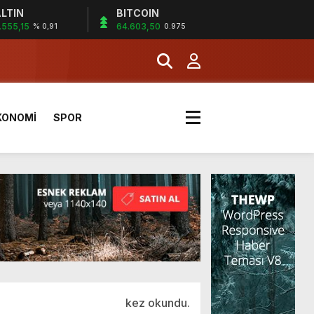
LTIN
BITCOIN
.555,15
64.603,50
% 0,91
0.975
KONOMİ
SPOR
kez okundu.