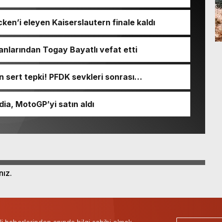
en’i eleyen Kaiserslautern finale kaldı
larından Togay Bayatlı vefat etti
 sert tepki! PFDK sevkleri sonrası…
dia, MotoGP’yi satın aldı
nız.