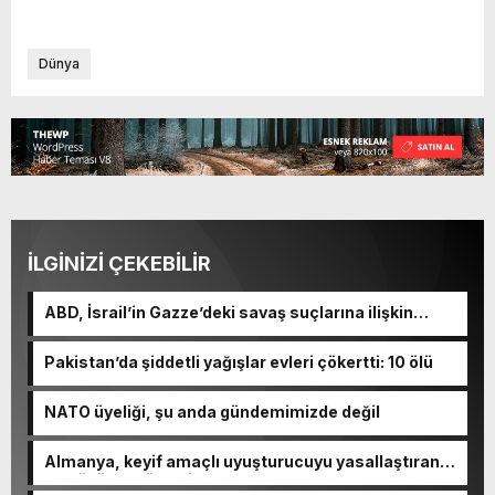
Dünya
İLGİNİZİ ÇEKEBİLİR
ABD, İsrail’in Gazze’deki savaş suçlarına ilişkin
soruşturma başlattı
Pakistan’da şiddetli yağışlar evleri çökertti: 10 ölü
NATO üyeliği, şu anda gündemimizde değil
Almanya, keyif amaçlı uyuşturucuyu yasallaştıran
en büyük AB ülkesi oldu