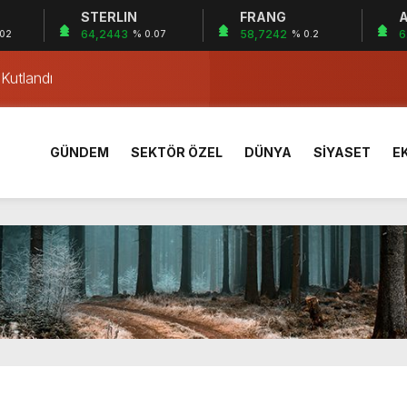
STERLIN
FRANG
A
ar’ belirleyecek
64,2443
58,7242
6
.02
% 0.07
% 0.2
 Kutlandı
i Çilimli ilçesinde gerçekleşti
 Coşkuyla Kutlandı
Dayanışması
GÜNDEM
SEKTÖR ÖZEL
DÜNYA
SİYASET
E
 yıllık stat tarihe karışıyor
n Bilir Ortaokulu’nda tanıtıldı
iyona öncesi kampta tecrübe kazandı
ldi: 3 Yaralı
rik Direğine Çarptı
ar’ belirleyecek
 Kutlandı