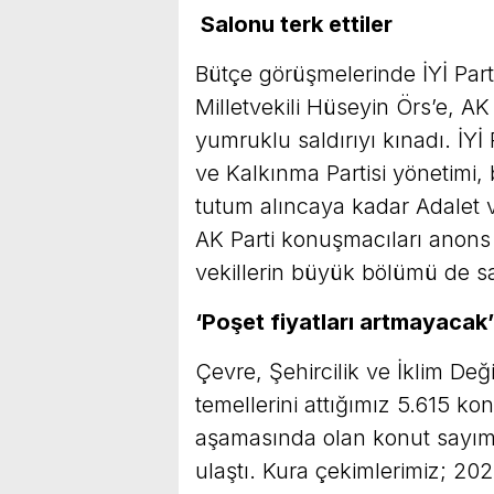
Salonu terk ettiler
Bütçe görüşmelerinde İYİ Parti
Milletvekili Hüseyin Örs’e, AK 
yumruklu saldırıyı kınadı. İYİ
ve Kalkınma Partisi yönetimi, b
tutum alıncaya kadar Adalet v
AK Parti konuşmacıları anons ed
vekillerin büyük bölümü de sa
‘Poşet fiyatları artmayacak’
Çevre, Şehircilik ve İklim De
temellerini attığımız 5.615 ko
aşamasında olan konut sayımız
ulaştı. Kura çekimlerimiz; 2