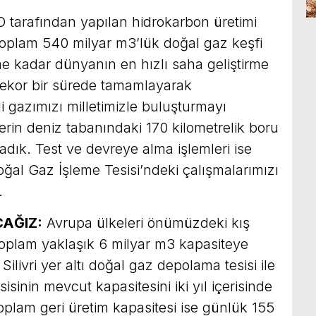
 tarafından yapılan hidrokarbon üretimi
Toplam 540 milyar m3’lük doğal gaz keşfi
ime kadar dünyanın en hızlı saha geliştirme
i rekor bir sürede tamamlayarak
i gazımızı milletimizle buluşturmayı
rin deniz tabanındaki 170 kilometrelik boru
adık. Test ve devreye alma işlemleri ise
ğal Gaz İşleme Tesisi’ndeki çalışmalarımızı
.
AĞIZ:
Avrupa ülkeleri önümüzdeki kış
 toplam yaklaşık 6 milyar m3 kapasiteye
ilivri yer altı doğal gaz depolama tesisi ile
isinin mevcut kapasitesini iki yıl içerisinde
oplam geri üretim kapasitesi ise günlük 155