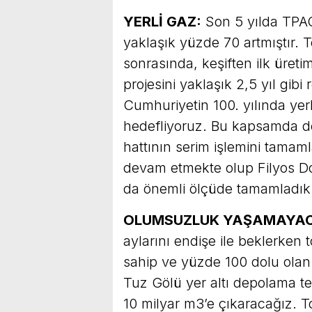
YERLİ GAZ:
Son 5 yılda TPAO
yaklaşık yüzde 70 artmıştır. 
sonrasında, keşiften ilk üret
projesini yaklaşık 2,5 yıl gib
Cumhuriyetin 100. yılında yerl
hedefliyoruz. Bu kapsamda de
hattının serim işlemini tamaml
devam etmekte olup Filyos Do
da önemli ölçüde tamamladık
OLUMSUZLUK YAŞAMAYAC
aylarını endişe ile beklerken
sahip ve yüzde 100 dolu olan S
Tuz Gölü yer altı depolama tes
10 milyar m3’e çıkaracağız. T