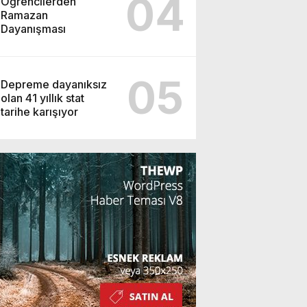
04
Öğrencilerden
Ramazan
Dayanışması
05
Depreme dayanıksız
olan 41 yıllık stat
tarihe karışıyor