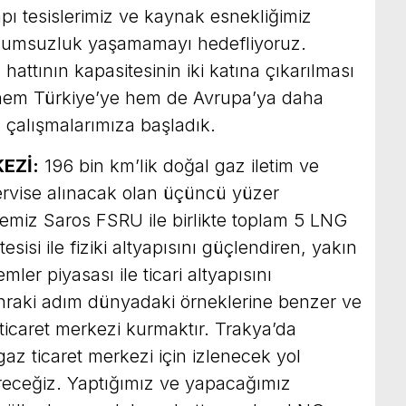
apı tesislerimiz ve kaynak esnekliğimiz
 olumsuzluk yaşamamayı hedefliyoruz.
attının kapasitesinin iki katına çıkarılması
 hem Türkiye’ye hem de Avrupa’ya daha
n çalışmalarımıza başladık.
EZİ:
196 bin km’lik doğal gaz iletim ve
ervise alınacak olan üçüncü yüzer
emiz Saros FSRU ile birlikte toplam 5 LNG
esisi ile fiziki altyapısını güçlendiren, yakın
mler piyasası ile ticari altyapısını
onraki adım dünyadaki örneklerine benzer ve
 ticaret merkezi kurmaktır. Trakya’da
az ticaret merkezi için izlenecek yol
tireceğiz. Yaptığımız ve yapacağımız