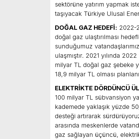
sektörüne yatırım yapmak isteye
taşıyacak Türkiye Ulusal Ener
DOĞAL GAZ HEDEFİ:
2022-2
doğal gaz ulaştırılması hedef
sunduğumuz vatandaşlarımızın
ulaşmıştır. 2021 yılında 2022
milyar TL doğal gaz şebeke ya
18,9 milyar TL olması planlan
ELEKTRİKTE DÖRDÜNCÜ ÜL
100 milyar TL sübvansiyon yap
kademede yaklaşık yüzde 50,
desteği artırarak sürdürüyoruz
arasında meskenlerde vatanda
gaz sağlayan üçüncü, elektr