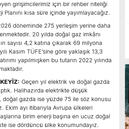
n girişimcilerimiz için bir rehber niteliği
ji Planını kısa süre içinde yayımlayacağız.
026 döneminde 275 yerleşim yerine daha
lenmektedir. 20 yılda doğal gaz imkânı
 sayısı 4,2 katına çıkarak 69 milyona
 yılı Kasım TÜFE’sine göre yaklaşık 13,3
tırımı yapılmışken bu tutarın 2022 yılında
maktadır.
KEYİZ:
Geçen yıl elektrik ve doğal gazda
tık. Halihazırda elektrikte düşük
 doğal gazda ise yüzde 75 ile söz konusu
. Ekim ayı itibarıyla Avrupa ülkeleri
şlarına birim enerji başına en ucuz doğal
ikte ise dördüncü ülke konumundayız.