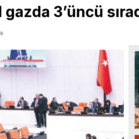
 gazda 3’üncü sıra
58