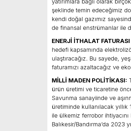
yatırımlara bağlı olarak birç
şeklinde temin edeceğimiz d
kendi doğal gazımız sayesinde
de finansal enstrümanlar ile d
ENERJİ İTHALAT FATURASI
hedefi kapsamında elektroliz
ulaştıracağız. Bu sayede, yeş
faturamızı azaltacağız ve ek
MİLLİ MADEN POLİTİKASI:
T
ürün üretimi ve ticaretine önc
Savunma sanayiinde ve aşınm
üretiminde kullanılacak yıllık
ile ülkemiz ferrobor ihtiyacını 
Balıkesir/Bandırma’da 2023 y