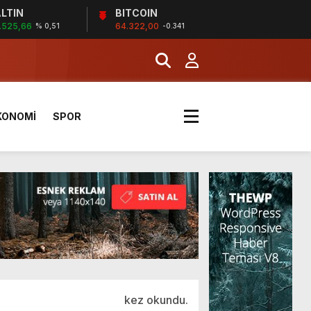
LTIN
BITCOIN
.525,66
64.322,00
% 0,51
-0.341
KONOMİ
SPOR
kez okundu.