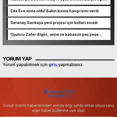
spoiler verdi
Eda Ece anne oldu! Bakın kızına hangi ismi verdi
Serenay Sarıkaya yeni projesi için kolları sıvadı
Oyuncu Zafer Algöz, anne ve babasını peş peşe
kaybetti
YORUM YAP
Yorum yapabilmek için
giriş
yapmalısınız.
Günün önemli haberlerinden anında bilgi sahibi olmak istiyorsanız
eğer haber bültenine üye olun.