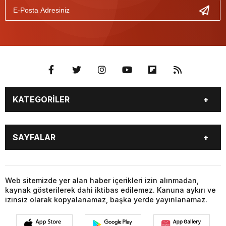
KATEGORİLER
GÜNDEM
SEKTÖR ÖZEL
SAYFALAR
DÜNYA
SİYASET
EKONOMİ
SPOR
GÜNDEM
SEKTÖR ÖZEL
DÜNYA
SİYASET
Web sitemizde yer alan haber içerikleri izin alınmadan,
kaynak gösterilerek dahi iktibas edilemez. Kanuna aykırı ve
EKONOMİ
SPOR
izinsiz olarak kopyalanamaz, başka yerde yayınlanamaz.