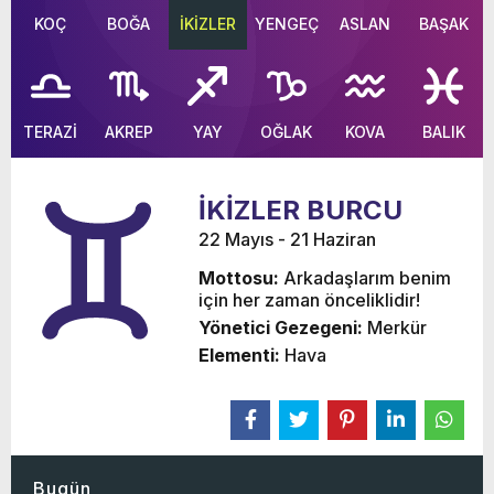
KOÇ
BOĞA
İKİZLER
YENGEÇ
ASLAN
BAŞAK
TERAZİ
AKREP
YAY
OĞLAK
KOVA
BALIK
İKİZLER BURCU
22 Mayıs - 21 Haziran
Mottosu:
Arkadaşlarım benim
için her zaman önceliklidir!
Yönetici Gezegeni:
Merkür
Elementi:
Hava
Bugün