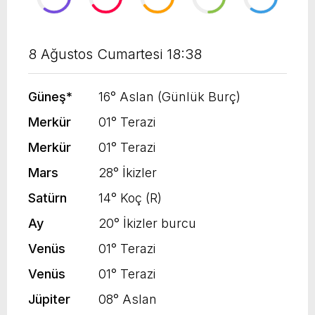
8 Ağustos Cumartesi 18:38
Güneş
*
16° Aslan (Günlük Burç)
Merkür
01° Terazi
Merkür
01° Terazi
Mars
28° İkizler
Satürn
14° Koç (R)
Ay
20° İkizler burcu
Venüs
01° Terazi
Venüs
01° Terazi
Jüpiter
08° Aslan