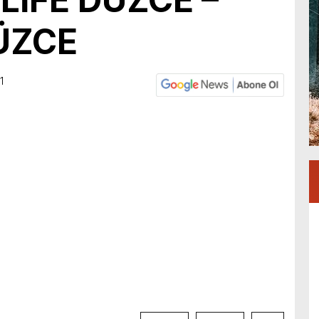
DÜZCE
1