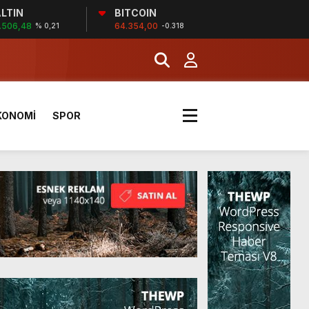
LTIN
BITCOIN
.506,48
64.354,00
% 0,21
-0.318
KONOMİ
SPOR