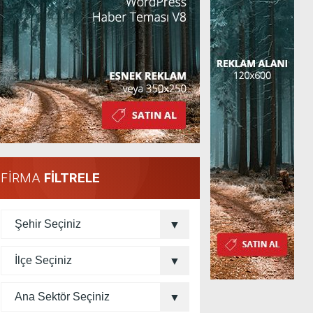
FİRMA
FİLTRELE