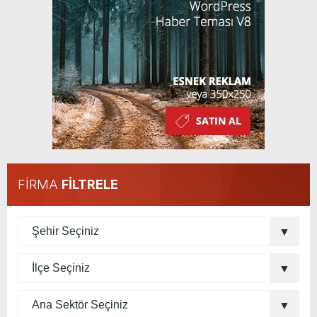
FİRMA
FİLTRELE