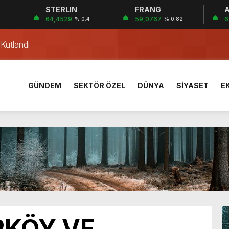
STERLIN
FRANG
A
ar’ belirleyecek
64,4529
59,0767
6
1
% 0.4
% 0.82
 Kutlandı
i Çilimli ilçesinde gerçekleşti
 Coşkuyla Kutlandı
Dayanışması
GÜNDEM
SEKTÖR ÖZEL
DÜNYA
SİYASET
E
 yıllık stat tarihe karışıyor
n Bilir Ortaokulu’nda tanıtıldı
iyona öncesi kampta tecrübe kazandı
ldi: 3 Yaralı
rik Direğine Çarptı
ar’ belirleyecek
 Kutlandı
RKÖY VE