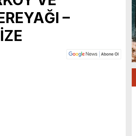
EREYAĞI –
İZE