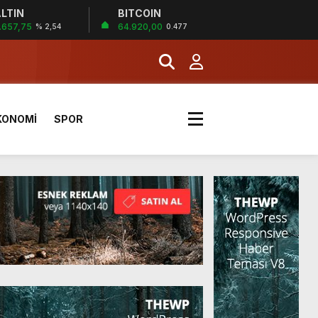
LTIN
BITCOIN
.657,75
64.920,00
% 2,54
0.477
KONOMİ
SPOR