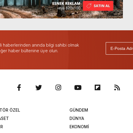
 haberlerinden anında bilgi sahibi olmak
 eğer haber bültenine üye olun.
TÖR ÖZEL
GÜNDEM
ASET
DÜNYA
OR
EKONOMİ