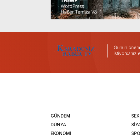
Günün önemli
istiyorsanız
GÜNDEM
SEK
DÜNYA
SİY
EKONOMİ
SP