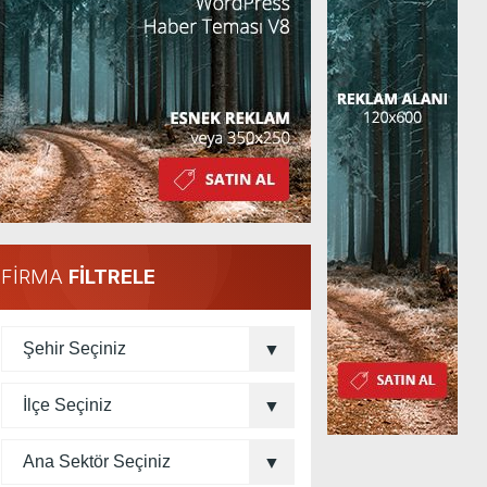
FİRMA
FİLTRELE