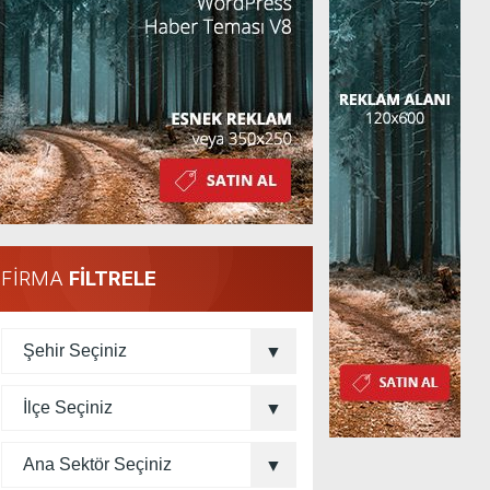
FİRMA
FİLTRELE