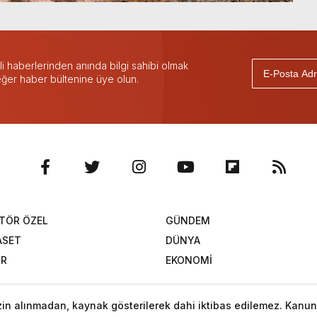
 haberlerinden anında bilgi sahibi olmak
 eğer haber bültenine üye olun.
TÖR ÖZEL
GÜNDEM
ASET
DÜNYA
OR
EKONOMİ
izin alınmadan, kaynak gösterilerek dahi iktibas edilemez. Kanun