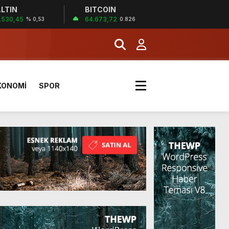
LTIN
BITCOIN
.530,45
64.673,72
% 0,53
0.826
KONOMİ
SPOR