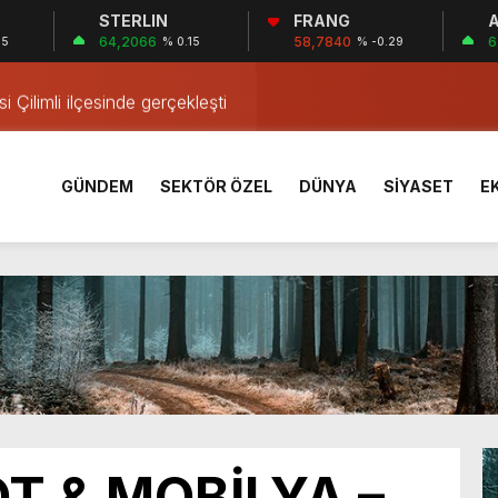
STERLIN
FRANG
A
ar’ belirleyecek
64,2066
58,7840
6
05
% 0.15
% -0.29
 Kutlandı
i Çilimli ilçesinde gerçekleşti
 Coşkuyla Kutlandı
Dayanışması
GÜNDEM
SEKTÖR ÖZEL
DÜNYA
SİYASET
E
 yıllık stat tarihe karışıyor
n Bilir Ortaokulu’nda tanıtıldı
iyona öncesi kampta tecrübe kazandı
ldi: 3 Yaralı
rik Direğine Çarptı
ar’ belirleyecek
 Kutlandı
T & MOBİLYA –