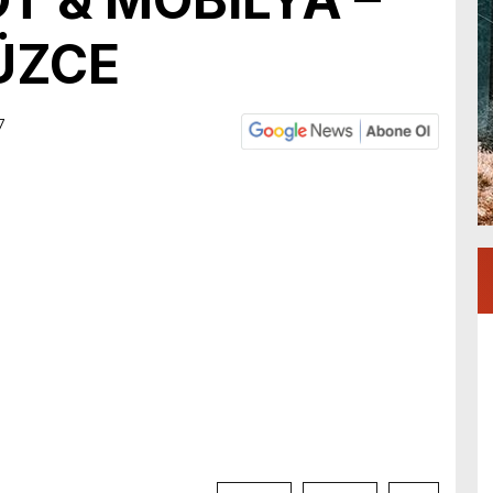
DÜZCE
7